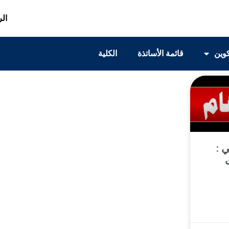
الر
كوين
قائمة الأساتذة
الكلية
 :