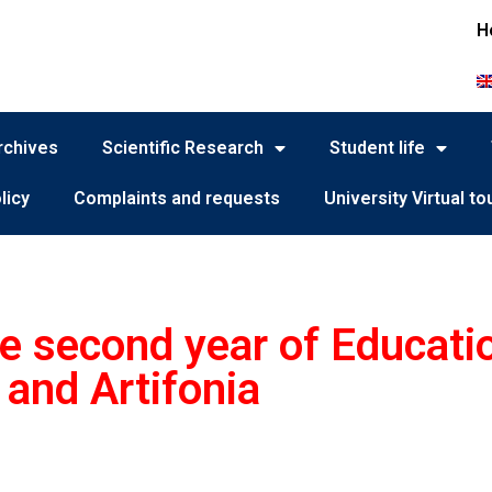
H
rchives
Scientific Research
Student life
licy
Complaints and requests
University Virtual to
he second year of Educati
and Artifonia