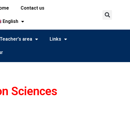
ome
Contact us
English
Teacher’s area
Links
ur
on Sciences