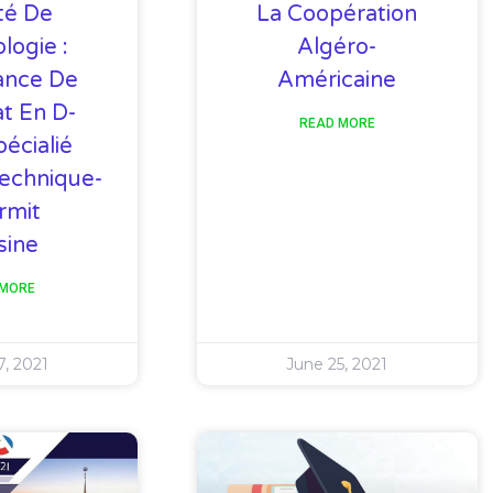
té De
La Coopération
logie :
Algéro-
ance De
Américaine
t En D-
READ MORE
écialié
technique-
rmit
sine
 MORE
7, 2021
June 25, 2021