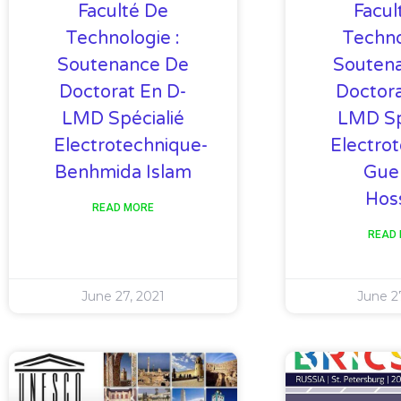
Faculté De
Facul
Technologie :
Techno
Soutenance De
Souten
Doctorat En D-
Doctora
LMD Spécialié
LMD Sp
Electrotechnique-
Electro
Benhmida Islam
Gue
Hos
READ MORE
READ
June 27, 2021
June 2