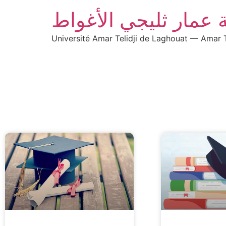
 عمار ثليجي الأغواط
Université Amar Telidji de Laghouat — Amar T