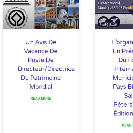
Un Avis De
L’organ
Vacance De
En Prés
Poste De
Du F
Directeur/directrice
Intern
Du Patrimoine
Munici
Mondial
Pays B
Sai
READ MORE
Péters
Éditio
READ