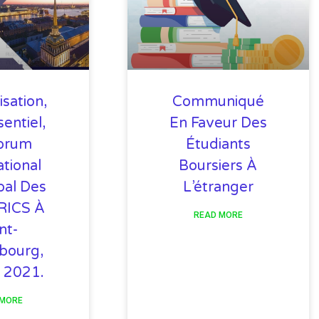
isation,
Communiqué
entiel,
En Faveur Des
orum
Étudiants
ational
Boursiers À
pal Des
L’étranger
RICS À
READ MORE
nt-
bourg,
n 2021.
 MORE