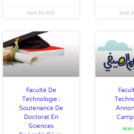
June 24, 2021
June 2
Faculté De
Facul
Technologie :
Techno
Soutenance De
Annon
Doctorat En
Camp 
Sciences
READ