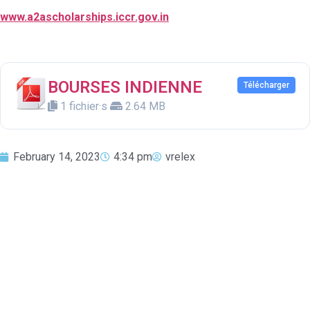
www.a2ascholarships.iccr.gov.in
BOURSES INDIENNE
Télécharger
1 fichier·s
2.64 MB
February 14, 2023
4:34 pm
vrelex