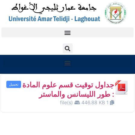
جداول توقيت قسم علوم المادة
تحميل
: طور الليسانس والماستر
446.88 KB
1 file(s)