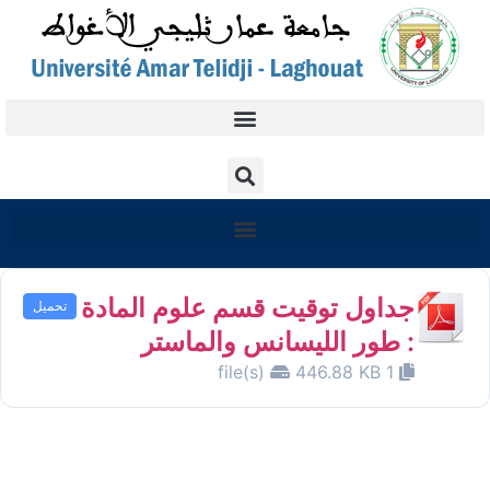
جداول توقيت قسم علوم المادة
تحميل
: طور الليسانس والماستر
446.88 KB
1 file(s)