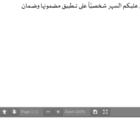
Page
1
/
1
Zoom
100%