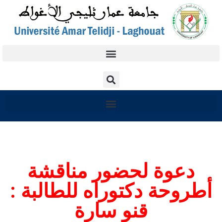
دعوة لحضور مناقشة
أطروحة دكتوراه للطالبة :
قنو سارة