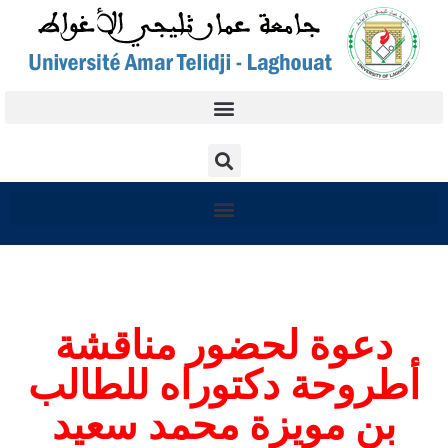
دعوة لحضور مناقشة
أطروحة دكتوراه للطالب
بن مويزة محمد سعيد