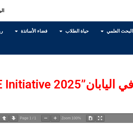
الر
البحث العلمي
حياة الطلاب
فضاء الأساتذة
رو
ABE Initiative .”
Page
1
/
1
Zoom
100%