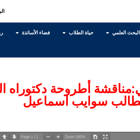
الر
البحث العلمي
حياة الطلاب
فضاء الأساتذة
رو
:مناقشة أطروحة دكتوراه ال
لطالب سوايب اسماعيل
Page
1
/
1
Zoom
100%