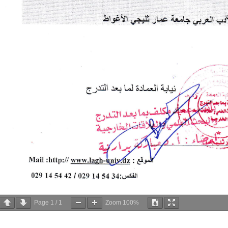
Page
1
/
1
Zoom
100%