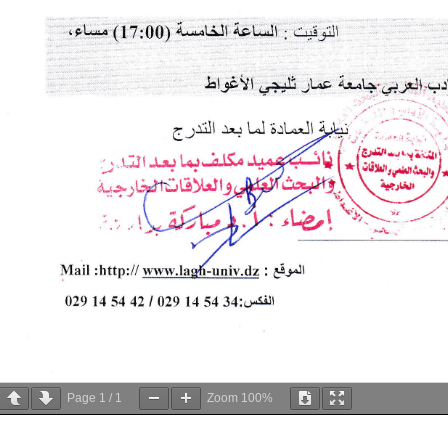
Page
1
/
1
Zoom
100%