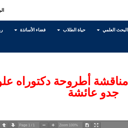
الر
البحث العلمي
حياة الطلاب
فضاء الأساتذة
رو
مناقشة أطروحة دكتوراه علو
جدو عائشة
Page
1
/
1
Zoom
100%