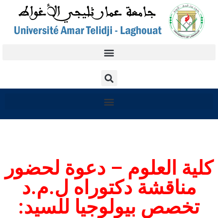
كلية العلوم – دعوة لحضور
مناقشة دكتوراه ل.م.د
تخصص بيولوجيا للسيد: