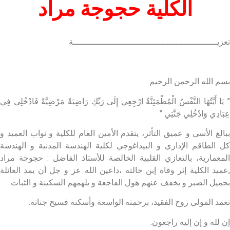
الكلية حجوجة مراد
تعزيــــــــــــــــــــــــــــــــــــــــــــــــــــــــة‬
بسم الله الرحمن الرحيم
” يَا أَيَّتُهَا النَّفْسُ الْمُطْمَئِنَّةُ ارْجِعِي إِلَى رَبِّكِ رَاضِيَةً مَرْضِيَّةً فَادْخُلِي فِي
عِبَادِي وَادْخُلِي جَنَّتِي ”
ببالغ الأسى و عميق التأثر، يتقدم الأمين العام للكلية و نواب العميد و
كل الطاقم الإداري و البيداغوجي لكلية الهندسة المدنية و الهندسة
المعمارية، بالتعازي القلبية الخالصة للأستاذ الفاضل : حجوجة مراد
,عميد الكلية إثر وفاة إبن خالته ،داعين الله عز و جل أن يمد العائلة
بجميل الصبر و يخفف عنهم هول الفاجعة و يلهمهم السكينة و الثبات.
تغمد المولى روح الفقيد، برحمته الواسعة وأسكنه فسيح جناته.
إن لله و إن إليه راجعون.