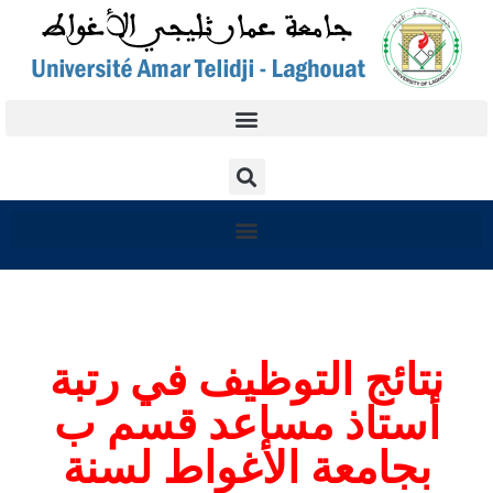
نتائج التوظيف في رتبة
أستاذ مساعد قسم ب
بجامعة الأغواط لسنة