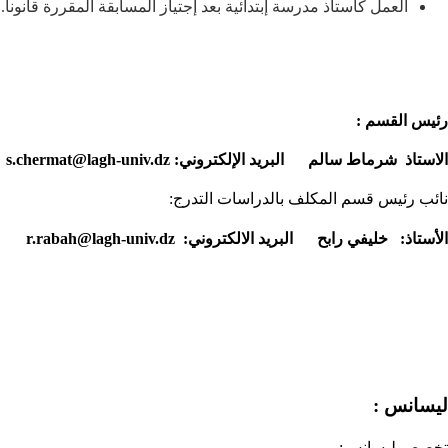
العمل كأستاذ مدرسة إبتدائية بعد إجتياز المسابقة المقررة قانونا.
ر
ئيس القسم :
ا
لاستاذ
شرماط
سالم
البريد الإلكتروني:
s.chermat@lagh-univ.dz
نائب رئيس قسم المكلف بالدراسات التدرج:
ا
لأستاذ: خليفي رابح البريد الالكتروني:
r.rabah@lagh-univ.dz
ليسانس :
تخصص ليسانس: