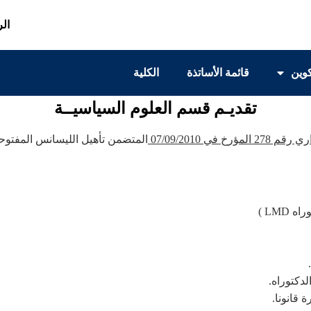
الر
كوين
قائمة الأساتذة
الكلية
تقديـم قسم العلوم السياسيــة
لمؤرخ في 07/09/2010
المتضمن تأهيل الليسانس المفتوحة بعنوان 2010/2011 ب
LMD )
لدكتوراه.
 قانونا.