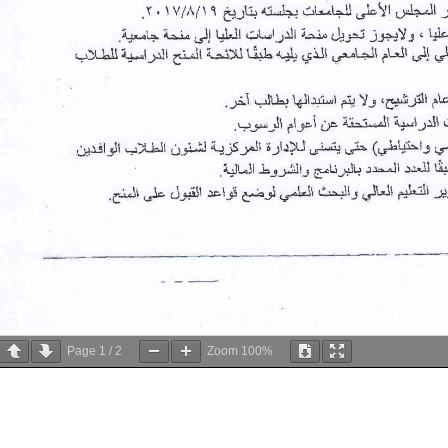
Page
1
/
2
Zoom
100%