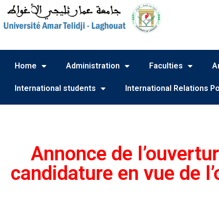
Home
Administration
Faculties
A
International students
International Relations Po
Annonce de l’ouvertur
candidature en vue de l’o