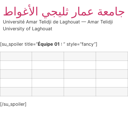
جامعة عمار ثليجي الأغواط
Université Amar Telidji de Laghouat — Amar Telidji
University of Laghouat
[su_spoiler title=”
Équipe 01 :
” style=”fancy”]
[/su_spoiler]