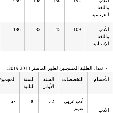
430
108
130
186
32
45
 لطور الماستر 2018-2019:
ات
السنة
السنة
المجموع
الأولى
الثانية
بي
32
36
67