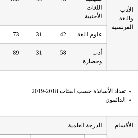
لغة
42
31
73
89
31
58
ئات 2018-2019
لعلمية