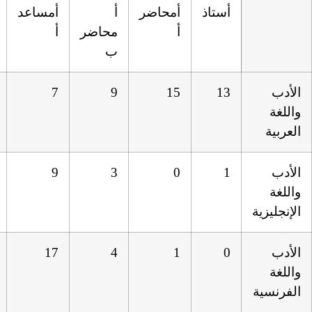
أمحاضر
أ
أمساعد
أ
المجموع
أ
محاضر
أ
مساعد
ب
ب
44
0
7
9
15
31
18
9
3
0
27
5
17
4
1