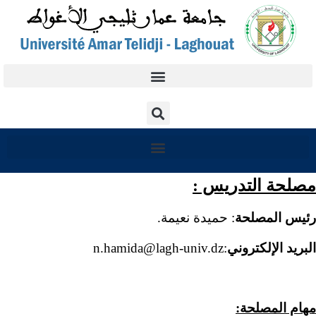
مصلحة التدريس :
رئيس المصلحة
: حميدة نعيمة.
البريد الإلكتروني
:n.hamida@lagh-univ.dz
مهام المصلحة: