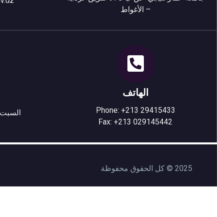
v.dz
– الأغواط
الهاتف
Phone: +213 29415433
السبت-الخمي
Fax: +213 029145442
2025 © كل الحقوق محفوظة