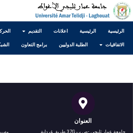
الرئيسية
الرئيسية
اعلانات
التقديم
الحركي
الاتفاقيات
الطلبة الدوليين
برامج التعاون
الشبك
العنوان
جامعة عمار ثليجي -ص ب 37G طريق غرداية