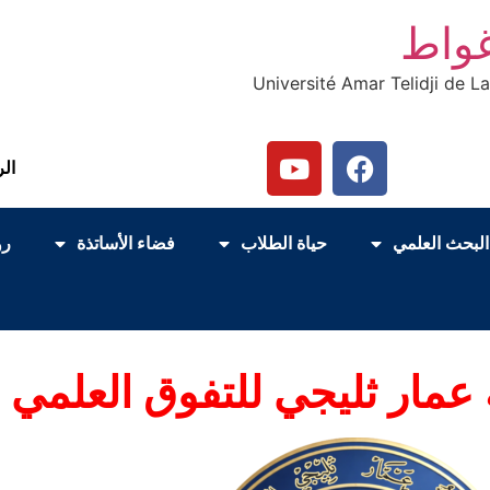
غواط
Université Amar Telidji de L
الر
البحث العلمي
حياة الطلاب
فضاء الأساتذة
رو
عمار ثليجي للتفوق العلمي