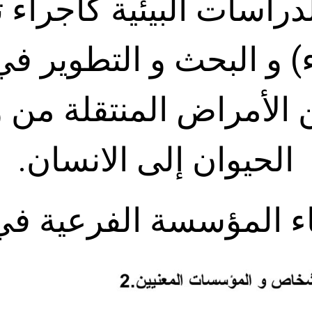
راسات البيئية كاجراء ت
واء) و البحث و التطوير 
 اﻷمراض المنتقلة من و
الحيوان ﺇلى الانسان.
ء المؤسسة الفرعية ف