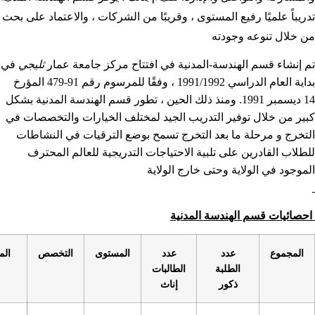
المستوى ، وقريبًا من الشركات ، والاعتماد على بحث
ته
سة-المدنية في افتتاح مركز جامعة عمار
ثليجي
في
بداية العام الدراسي 1991/1992 ، وفقًا للمرسوم رقم 91-479 المؤرخ
سمبر 1991. ومنذ ذلك الحين ، تطور قسم الهندسة المدنية بشكل
 التدريب الجيد لمختلف الخيارات والتخصصات في
بعد التخرج تسمح بوضع الترقيات في النشاطات
تلبية الاحتياجات التدريجية للعالم المحترف
حتى خارج الولاية
سة المدنية
عدد
المستوى
التخصص
الميدان
الطور
بة
الطالبات
ر
إناث