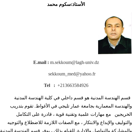
الأستاذ:سكوم محمد
E.mail :
m.sekkoum@lagh-univ
sekkoum_med@yahoo.f
Tel :
+213663584926
ة هو قسم داخلي في كلية الهندسة المدنية
بجامعة عمار تليجي في الأغواط. تقوم بتدريب
علمية وتقنية قوية ، قادرة على التكامل
لابتكار ، مع الصفات اللازمة للاضطلاع والتوجيه
الإدارة. للقيام بذلك ، يوفر قسم الهندسة المدنية