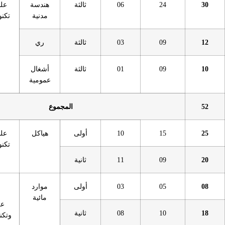
06
ثالثة
هندسة
علوم و
ليسانس
مدنية
تكنولوجيا
03
ثالثة
ري
01
ثالثة
أشغال
عمومية
المجموع
10
أولى
هياكل
علوم و
ماستر
تكنولوجيا
11
ثانية
03
أولى
موارد
مائية
علوم
08
ثانية
وتكنولوجيا