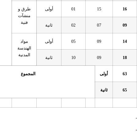
01
أولى
طرق و
منشآت
فنية
02
ثانية
05
أولى
مواد
الهندسة
المدنية
10
ثانية
المجموع