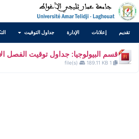
تقديم
إعلانات
الإدارة
جداول التوقيت
الت
قسم البيولوجيا: جداول توقيت الفصل ال
189.11 KB
1 file(s)