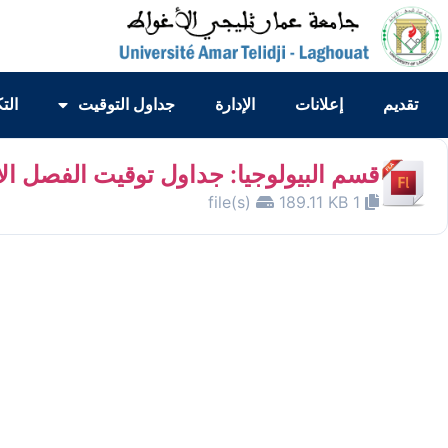
تقديم
إعلانات
الإدارة
جداول التوقيت
الت
قسم البيولوجيا: جداول توقيت الفصل ال
189.11 KB
1 file(s)