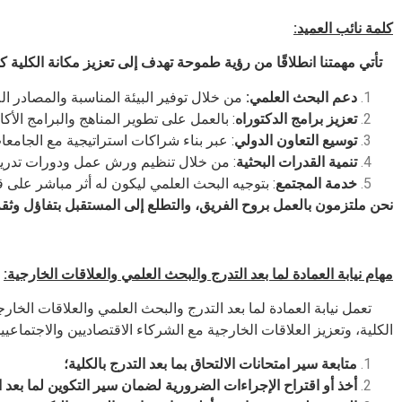
كلمة نائب العميد:
تأتي مهمتنا انطلاقًا من رؤية طموحة تهدف إلى تعزيز مكانة الكلية 
دعم البحث العلمي
:
من خلال توفير البيئة المناسبة والمصادر الل
تعزيز برامج الدكتوراه
: بالعمل على تطوير المناهج والبرامج الأ
توسيع التعاون الدولي
: عبر بناء شراكات استراتيجية مع الجامعات
تنمية القدرات البحثية
: من خلال تنظيم ورش عمل ودورات تدريبي
خدمة المجتمع
: بتوجيه البحث العلمي ليكون له أثر مباشر على قض
نحن ملتزمون بالعمل بروح الفريق، والتطلع إلى المستقبل بتفاؤل وثقة،
مهام نيابة العمادة لما بعد التدرج والبحث العلمي والعلاقات الخارجية:
تعمل نيابة العمادة لما بعد التدرج والبحث العلمي والعلاقات الخار
الكلية، وتعزيز العلاقات الخارجية مع الشركاء الاقتصاديين والاجتماعي
متابعة سير امتحانات الالتحاق بما بعد التدرج بالكلية؛
أخذ أو اقتراح الإجراءات الضرورية لضمان سير التكوين لما بعد ا